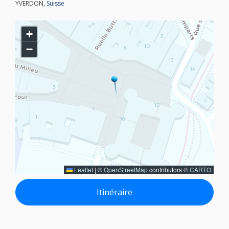
YVERDON,
Suisse
+
−
Leaflet
|
©
OpenStreetMap
contributors ©
CARTO
Itinéraire