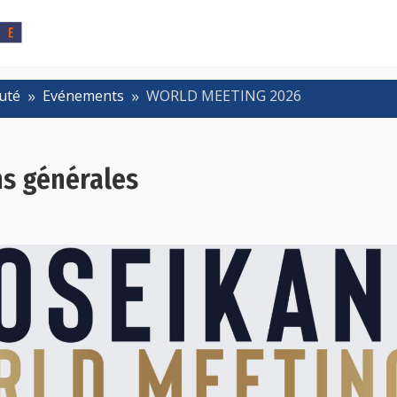
uté
Evénements
WORLD MEETING 2026
ns générales