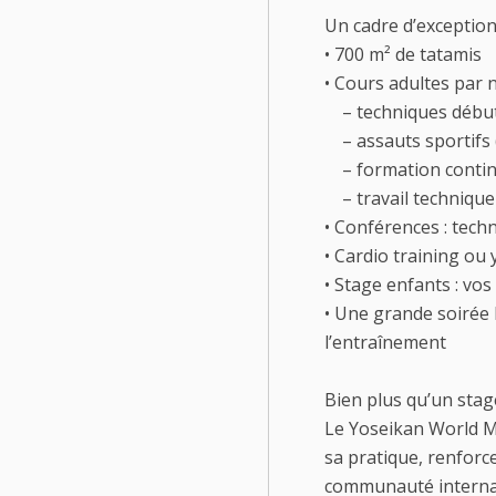
Un cadre d’exceptio
• 700 m² de tatamis
• Cours adultes par 
– techniques début
– assauts sportifs 
– formation contin
– travail technique
• Conférences : tech
• Cardio training ou
• Stage enfants : vo
• Une grande soirée 
l’entraînement
Bien plus qu’un stag
Le Yoseikan World Me
sa pratique, renforce
communauté internat