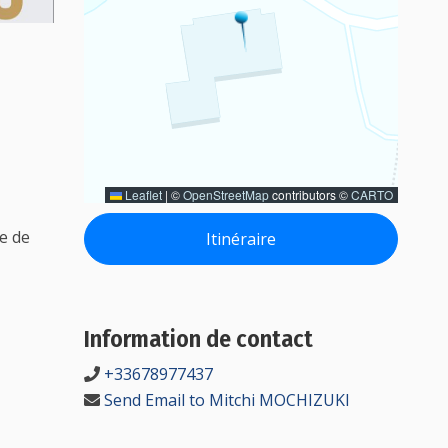
Leaflet
|
©
OpenStreetMap
contributors ©
CARTO
e de
Itinéraire
Information de contact
+33678977437
Send Email to Mitchi MOCHIZUKI